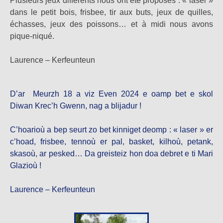
Plusieurs jeux différents nous ont été proposés : « laser »
dans le petit bois, frisbee, tir aux buts, jeux de quilles,
échasses, jeux des poissons… et à midi nous avons
pique-niqué.
Laurence – Kerfeunteun
D’ar Meurzh 18 a viz Even 2024 e oamp bet e skol
Diwan Krec’h Gwenn, nag a blijadur !
C’hoarioù a bep seurt zo bet kinniget deomp : « laser » er
c’hoad, frisbee, tennoù er pal, basket, kilhoù, petank,
skasoù, ar pesked… Da greisteiz hon doa debret e ti Mari
Glazioù !
Laurence – Kerfeunteun