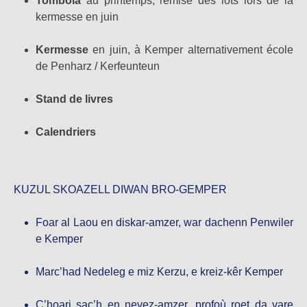
Tombola
au printemps, remise des lots lors de la
kermesse en juin
Kermesse
en juin, à Kemper alternativement école
de Penharz / Kerfeunteun
Stand de livres
Calendriers
KUZUL SKOAZELL DIWAN BRO-GEMPER
Foar al Laou
en diskar-amzer, war dachenn Penwiler
e Kemper
Marc’had Nedeleg
e miz Kerzu, e kreiz-kêr Kemper
C’hoari sac’h
en nevez-amzer, profoù roet da vare