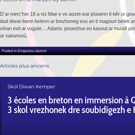
D’ar merc’her 18 a viz Mae e vo aozet war plasenn ti-kêr ur go
dud diwar-benn kelenn ar brezhoneg eus an ti magouri betek ar 
vihan evit ar vugale… Adarre, pouezhus eo kavout ar muiañ pos
ar vakansoù.
Posted in
Emgaviou dazont
Articles plus anciens
Skol Diwan Kemper
3 écoles en breton en immersion à
3 skol vrezhonek dre soubidigezh e