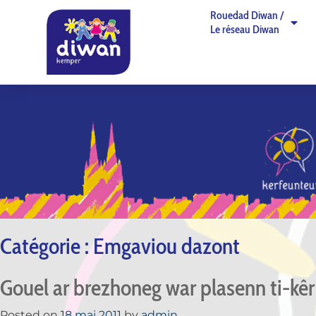
Rouedad Diwan /
Le réseau Diwan
Catégorie :
Emgaviou dazont
Gouel ar brezhoneg war plasenn ti-kêr 
Posted on
18 mai 2011
by
admin