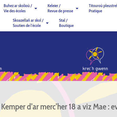
Buhez ar skolioù /
Keleier /
Titouroù pleustre
Vie des écoles
Revue de presse
Pratique
Skoazellañ ar skol /
Stal /
Soutien de l’école
Boutique
Kemper d’ar merc’her 18 a viz Mae : ev