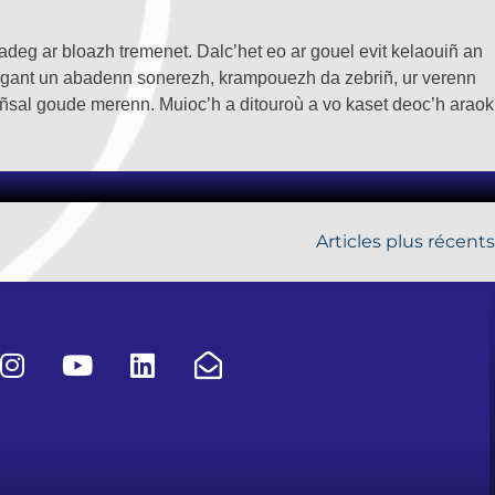
adeg ar bloazh tremenet. Dalc’het eo ar gouel evit kelaouiñ an
est gant un abadenn sonerezh, krampouezh da zebriñ, ur verenn
añsal goude merenn. Muioc’h a ditouroù a vo kaset deoc’h araok
Articles plus récents