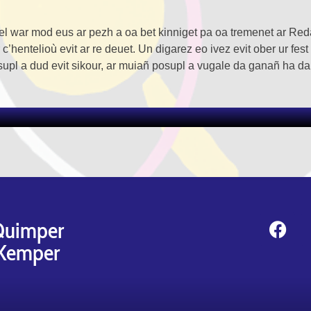
uel war mod eus ar pezh a oa bet kinniget pa oa tremenet ar Red
c’hentelioù evit ar re deuet. Un digarez eo ivez evit ober ur f
upl a dud evit sikour, ar muiañ posupl a vugale da ganañ ha d
 Quimper
 Kemper