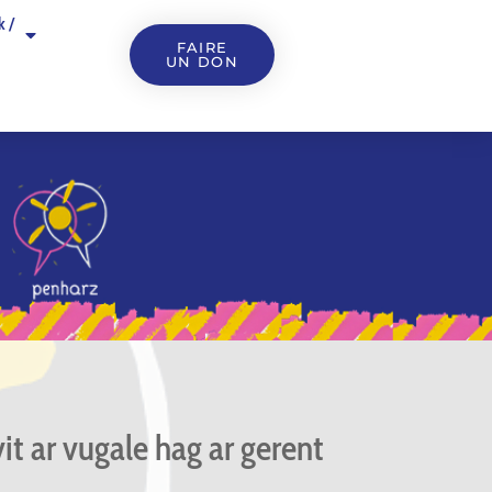
k /
FAIRE
UN DON
it ar vugale hag ar gerent