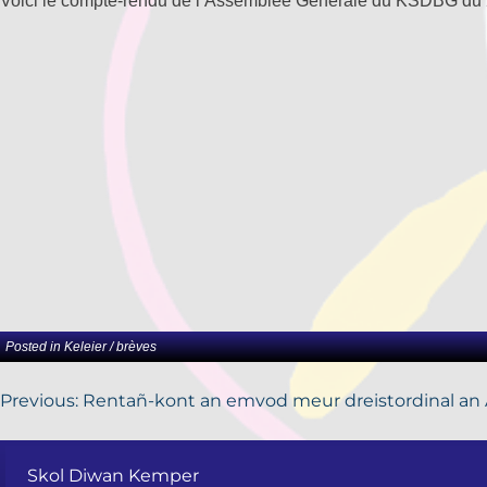
Voici le compte-rendu de l’Assemblée Générale du KSDBG du 2
Posted in
Keleier / brèves
Previous:
Rentañ-kont an emvod meur dreistordinal an
Skol Diwan Kemper