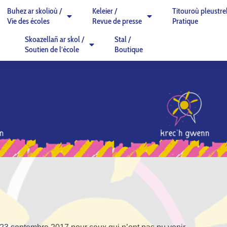
Buhez ar skolioù /
Keleier /
Titouroù pleustre
Vie des écoles
Revue de presse
Pratique
Skoazellañ ar skol /
Stal /
Soutien de l’école
Boutique